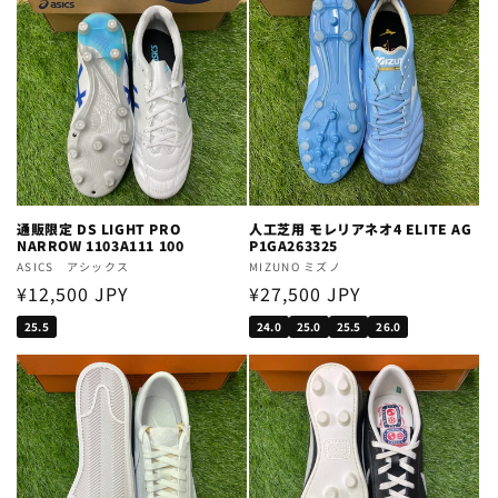
通販限定 DS LIGHT PRO
人工芝用 モレリアネオ4 ELITE AG
NARROW 1103A111 100
P1GA263325
Vendor:
ASICS アシックス
Vendor:
MIZUNO ミズノ
Regular
¥12,500 JPY
Regular
¥27,500 JPY
price
price
25.5
24.0
25.0
25.5
26.0