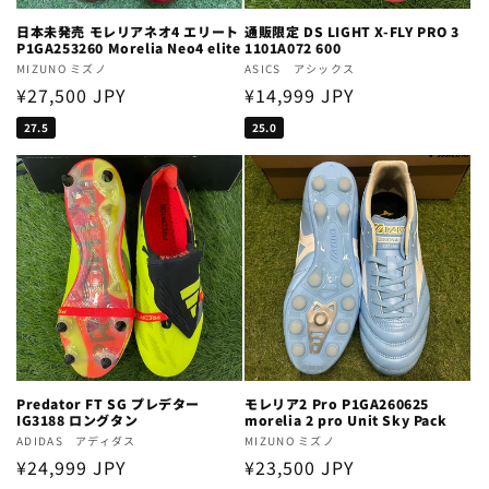
日本未発売 モレリアネオ4 エリート
通販限定 DS LIGHT X-FLY PRO 3
P1GA253260 Morelia Neo4 elite
1101A072 600
Vendor:
MIZUNO ミズノ
Vendor:
ASICS アシックス
Regular
¥27,500 JPY
Regular
¥14,999 JPY
price
price
27.5
25.0
Predator FT SG プレデター
モレリア2 Pro P1GA260625
IG3188 ロングタン
morelia 2 pro Unit Sky Pack
Vendor:
ADIDAS アディダス
Vendor:
MIZUNO ミズノ
Regular
¥24,999 JPY
Regular
¥23,500 JPY