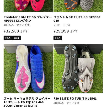
Predator Elite FT SG プレデター
ファントムGX ELITE FG DC9968
HP9968 ロングタン
010
Vendor:
ADIDAS アディダス
Vendor:
NIKE ナイキ
Regular
¥32,500 JPY
Regular
¥29,999 JPY
price
price
27.5
28.0
25.5
ズーム マーキュリアル ヴェイパー
F50 ELITE FG TUNIT KJ6541
16 エリート FG FQ1457 446
Vendor:
ADIDAS アディダス
ZOOM Vapor 16 ELITE