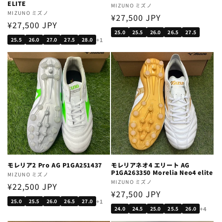
ELITE
Vendor:
MIZUNO ミズノ
Vendor:
MIZUNO ミズノ
Regular
¥27,500 JPY
Regular
¥27,500 JPY
price
25.0
25.5
26.0
26.5
27.5
price
+1
25.5
26.0
27.0
27.5
28.0
モレリア2 Pro AG P1GA251437
モレリアネオ4 エリート AG
P1GA263350 Morelia Neo4 elite
Vendor:
MIZUNO ミズノ
Vendor:
MIZUNO ミズノ
Regular
¥22,500 JPY
Regular
¥27,500 JPY
price
+1
25.0
25.5
26.0
26.5
27.0
price
+4
24.0
24.5
25.0
25.5
26.0