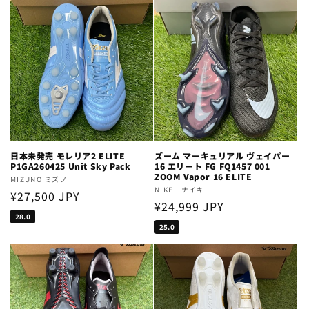
日本未発売 モレリア2 ELITE
ズーム マーキュリアル ヴェイパー
P1GA260425 Unit Sky Pack
16 エリート FG FQ1457 001
ZOOM Vapor 16 ELITE
Vendor:
MIZUNO ミズノ
Vendor:
NIKE ナイキ
Regular
¥27,500 JPY
Regular
¥24,999 JPY
price
28.0
price
25.0