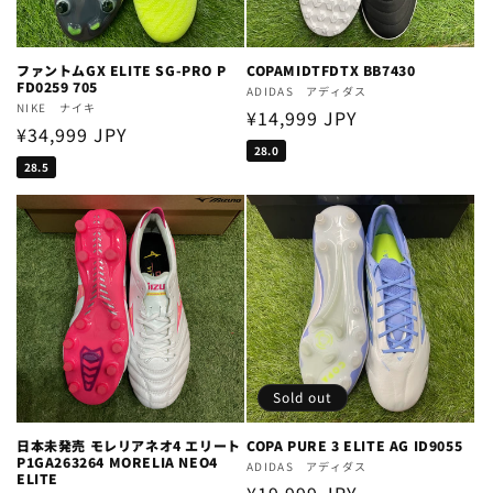
ファントムGX ELITE SG-PRO P
COPAMIDTFDTX BB7430
FD0259 705
Vendor:
ADIDAS アディダス
Vendor:
NIKE ナイキ
Regular
¥14,999 JPY
Regular
¥34,999 JPY
price
28.0
price
28.5
Sold out
日本未発売 モレリアネオ4 エリート
COPA PURE 3 ELITE AG ID9055
P1GA263264 MORELIA NEO4
Vendor:
ADIDAS アディダス
ELITE