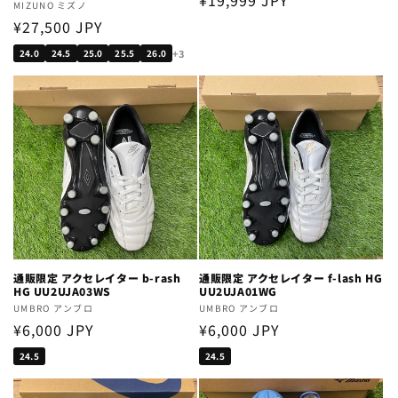
Regular
¥19,999 JPY
Vendor:
MIZUNO ミズノ
price
Regular
¥27,500 JPY
price
+3
24.0
24.5
25.0
25.5
26.0
通販限定 アクセレイター b-rash
通販限定 アクセレイター f-lash HG
HG UU2UJA03WS
UU2UJA01WG
Vendor:
UMBRO アンブロ
Vendor:
UMBRO アンブロ
Regular
¥6,000 JPY
Regular
¥6,000 JPY
price
price
24.5
24.5