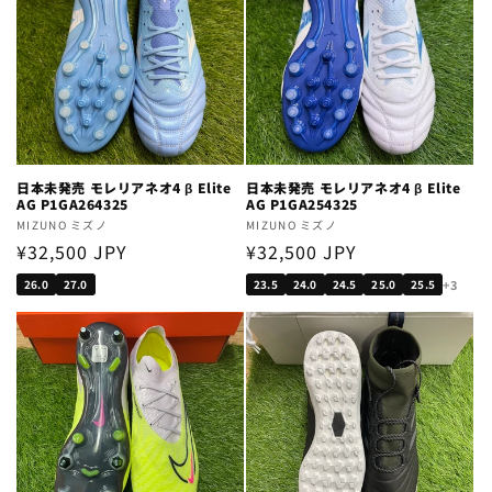
日本未発売 モレリアネオ4 β Elite
日本未発売 モレリアネオ4 β Elite
AG P1GA264325
AG P1GA254325
Vendor:
MIZUNO ミズノ
Vendor:
MIZUNO ミズノ
Regular
¥32,500 JPY
Regular
¥32,500 JPY
price
price
+3
26.0
27.0
23.5
24.0
24.5
25.0
25.5