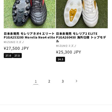
日本未発売 モレリアネオ4 エリート
日本未発売 モレリア2 ELITE
P1GA253200 Morelia Neo4 elite
P1GA260450 海外仕様 トップモデ
ル
Vendor:
MIZUNO ミズノ
Vendor:
MIZUNO ミズノ
Regular
¥27,500 JPY
Regular
¥25,300 JPY
price
27.0
27.5
price
24.5
1
2
3