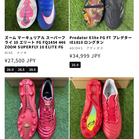
ズーム マーキュリアル スーパーフ
Predator Elite FG FT プレデター
ライ 10 エリート FG FQ1454 446
IE1810 ロングタン
ZOOM SUPERFLY 10 ELITE FG
Vendor:
ADIDAS アディダス
Vendor:
NIKE ナイキ
Regular
¥34,999 JPY
Regular
¥27,500 JPY
price
25.0
price
26.0
26.5
28.5