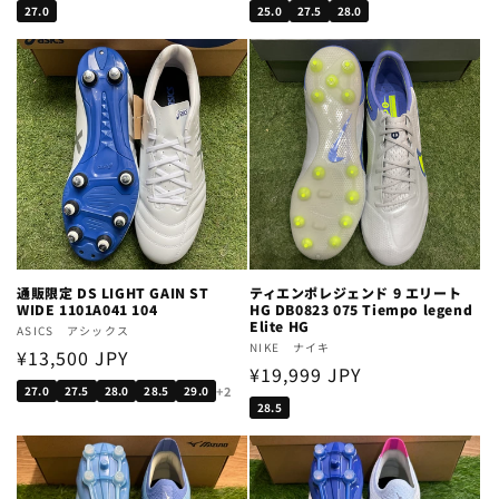
price
price
27.0
25.0
27.5
28.0
通販限定 DS LIGHT GAIN ST
ティエンポレジェンド 9 エリート
WIDE 1101A041 104
HG DB0823 075 Tiempo legend
Elite HG
Vendor:
ASICS アシックス
Vendor:
NIKE ナイキ
Regular
¥13,500 JPY
Regular
¥19,999 JPY
price
+2
27.0
27.5
28.0
28.5
29.0
price
28.5