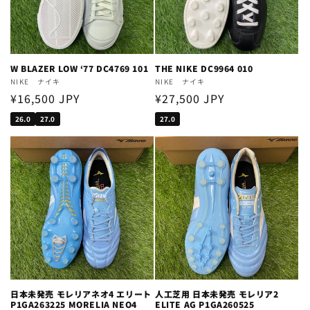
W BLAZER LOW ‘77 DC4769 101
THE NIKE DC9964 010
Vendor:
NIKE ナイキ
Vendor:
NIKE ナイキ
Regular
¥16,500 JPY
Regular
¥27,500 JPY
price
price
26.0
27.0
27.0
日本未発売 モレリアネオ4 エリート
人工芝用 日本未発売 モレリア2
P1GA263225 MORELIA NEO4
ELITE AG P1GA260525