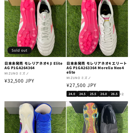
Sold out
日本未発売 モレリアネオ4 β Elite
日本未発売 モレリアネオ4 エリート
AG P1GA264364
AG P1GA263364 Morelia Neo4
elite
Vendor:
MIZUNO ミズノ
Vendor:
MIZUNO ミズノ
Regular
¥32,500 JPY
Regular
¥27,500 JPY
price
price
+2
24.0
24.5
25.5
26.0
26.5