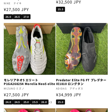
Regular
¥32,500 JPY
Vendor:
NIKE ナイキ
price
Regular
¥27,500 JPY
25.5
price
26.0
26.5
27.0
モレリアネオ5 エリート
Predator Elite FG FT プレデター
P1GA268254 Morelia Neo5 elite
IE1810 ロングタン
Vendor:
MIZUNO ミズノ
Vendor:
ADIDAS アディダス
Regular
¥27,500 JPY
Regular
¥34,999 JPY
price
price
+3
24.0
24.5
25.0
25.5
26.0
25.0