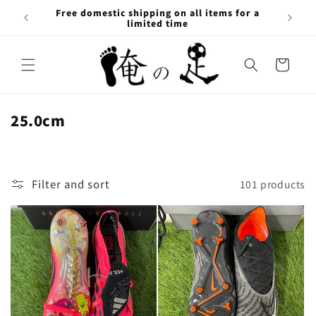
Skip to
Free domestic shipping on all items for a
content
limited time
Cart
C
25.0cm
o
l
l
Filter and sort
101 products
e
c
t
i
o
n
: