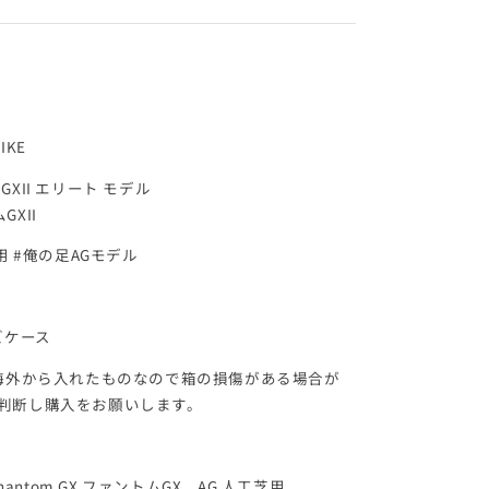
IKE
XII エリート モデル
XII
用 #俺の足AGモデル
3
ズケース
 海外から入れたものなので箱の損傷がある場合が
判断し購入をお願いします。
hantom GX ファントムGX AG 人工芝用