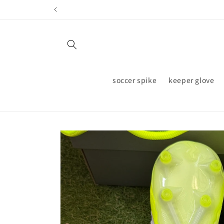
Skip to
content
soccer spike
keeper glove
Skip to
product
information