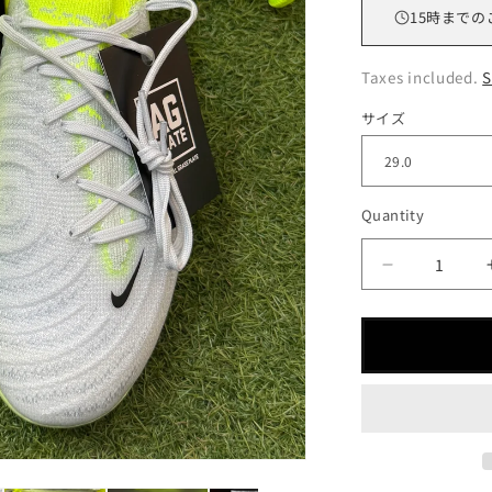
15
時までの
Taxes included.
S
サイズ
Quantity
Decrease
quantity
for
フ
ァ
ン
ト
ム
GX