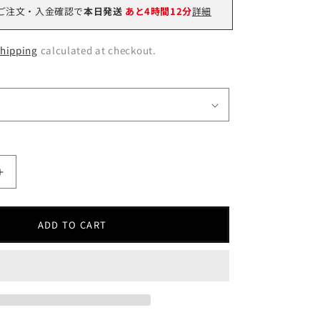
o
ご注文・入金確認で
本日発送
あと
4時間12分
詳細
n
hipping
calculated at checkout.
Increase
quantity
for
フ
ADD TO CART
ァ
ン
ト
ム
GX