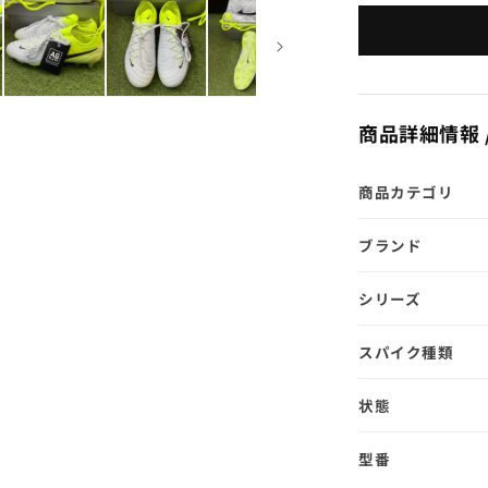
II
ELITE
AG-
PRO
FJ2554
003
商品詳細情報 /
商品カテゴリ
ブランド
シリーズ
スパイク種類
状態
型番